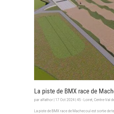
La piste de BMX race de Mach
par
alfathor
|
17 Oct 2024
|
45 - Loiret
,
Centre-Val d
La piste de BMX race de Machecoul est sortie de ter