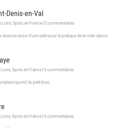
int-Denis-en-Val
e Loire
,
Spots en France
|
0 commentaires
le dispose aussi d’une salle pour la pratique de la roller dance.
raye
 Loire
,
Spots en France
|
0 commentaires
mplexe sportif du petit bois.
re
 Loire
,
Spots en France
|
0 commentaires