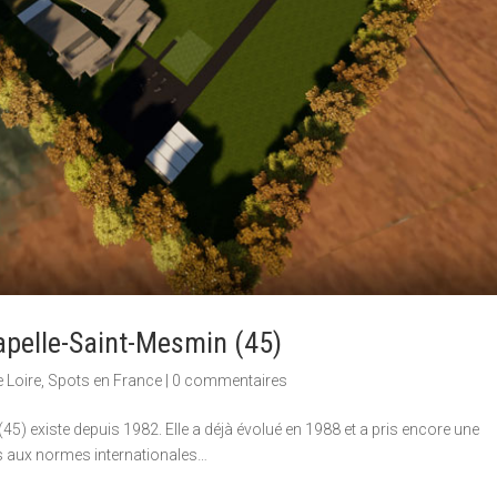
apelle-Saint-Mesmin (45)
e Loire
,
Spots en France
|
0 commentaires
45) existe depuis 1982. Elle a déjà évolué en 1988 et a pris encore une
s aux normes internationales…