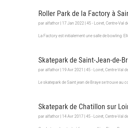
Roller Park de la Factory à Sa
par
alfathor
|
17 Jan 2022
|
45 - Loiret
,
Centre-Val d
La Factory est initialement une salle de bowling. El
Skatepark de Saint-Jean-de-B
par
alfathor
|
19 Avr 2021
|
45 - Loiret
,
Centre-Val de
Le skatepark de Saint jean de Braye se trouve au co
Skatepark de Chatillon sur Loi
par
alfathor
|
14 Avr 2017
|
45 - Loiret
,
Centre-Val de