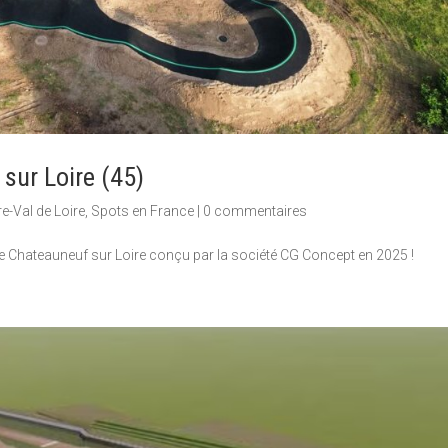
sur Loire (45)
e-Val de Loire
,
Spots en France
|
0 commentaires
e Chateauneuf sur Loire conçu par la société CG Concept en 2025 !