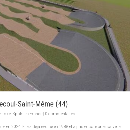
ecoul-Saint-Même (44)
e Loire
,
Spots en France
|
0 commentaires
re en 2024. Elle a déjà évolué en 1988 et a pris encore une nouvelle