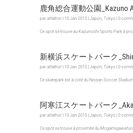
鹿角総合運動公園_Kazuno Alpa
par
alfathor
|
10 Jan 2015
|
Japon
,
Tokyo
|
0 comm
Ce spot se trouve au Kazunoshi Sports Park à prox
新横浜スケートパーク_Shin Yok
par
alfathor
|
10 Jan 2015
|
Japon
,
Tokyo
|
0 comm
Ce skatepark est à coté du Nissan Soccer Stadium
阿寒江スケートパーク_Akannko
par
alfathor
|
10 Jan 2015
|
Japon
,
Tokyo
|
0 comm
Ce spot se trouve à proximité du Mogamigawafur