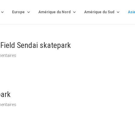
Europe
Amérique du Nord
Amérique du Sud
Asi
 Sendai skatepark
entaires
ark
entaires