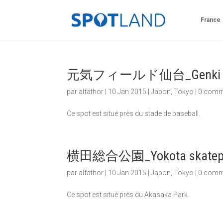
France
元気フィールド仙台_Genki Field
par
alfathor
|
10 Jan 2015
|
Japon
,
Tokyo
|
0 comm
Ce spot est situé près du stade de baseball.
横田総合公園_Yokota skatep
par
alfathor
|
10 Jan 2015
|
Japon
,
Tokyo
|
0 comm
Ce spot est situé près du Akasaka Park.