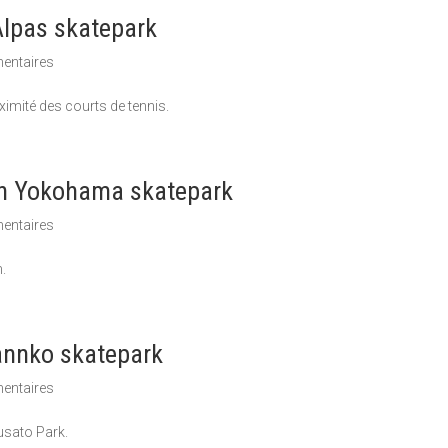
s skatepark
entaires
imité des courts de tennis.
ohama skatepark
entaires
.
 skatepark
entaires
usato Park.