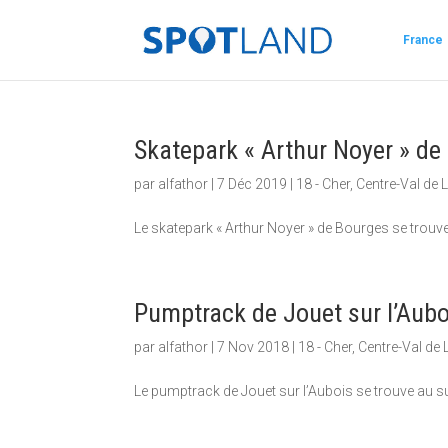
France
Skatepark « Arthur Noyer » de
par
alfathor
|
7 Déc 2019
|
18 - Cher
,
Centre-Val de L
Le skatepark « Arthur Noyer » de Bourges se trouve 
Pumptrack de Jouet sur l’Aubo
par
alfathor
|
7 Nov 2018
|
18 - Cher
,
Centre-Val de 
Le pumptrack de Jouet sur l’Aubois se trouve au sud