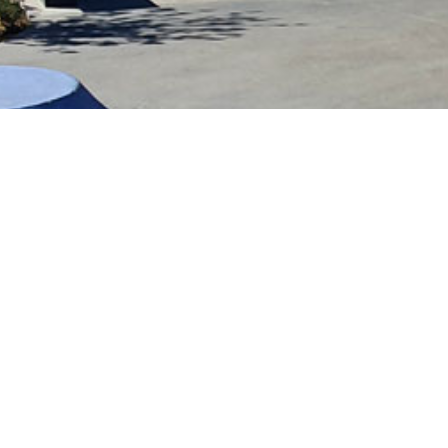
Le skatepark de Saint Jean de de Bray
couvert.
L’ancienne piscine à été remplacé par un 
avec une surface lisse et de nombreux mod
A l’exterieur 533m² de surface avec notemme
En période Covid la réservation est obligatoi