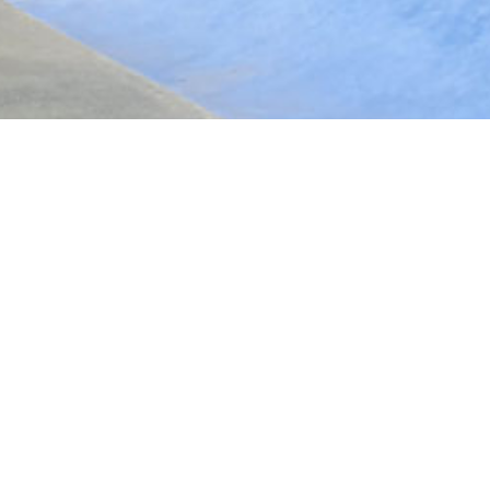
-Jean-de-Braye en bref
t bois
Braye
iret
 Loire
Skatepark
et modules