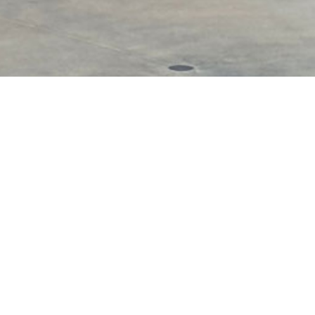
e est un équipement semi
Skatepark de Saint
Adresse :
Rue du peti
45800 Saint Jean de 
skatepark couvert de 800m²
Département :
45 – Lo
ules
Région :
Centre-Val de
Latitude : 47.915145
nt une belle rampe !
Longitude : 1.978774
Type d’équipement :
re mais ensuite l’accès sera
Revêtement :
Béton 