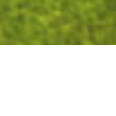
La commune de la Chapelle-
Saint-Mesmin possédait déjà
une piste de BMX race depuis
1982. Une seconde était sortie
de terre en 1988 à proximité de