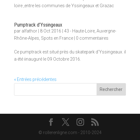
loire ,entre les communes de Yssingeaux et Grazac
Pumptrack d’Yssingeaux
par
alfathor
|
8 Oct 2016
|
43 - Haute-Loire
,
Auvergne-
Rhône-Alpes
,
Spots en France
|
0 commentaires
Ce pumptrack est situé près du skatepark d’Yssingeaux. il
a été iinauguré le 09 Octobre 2016.
« Entrées précédentes
Rechercher
© rollerenligne.com - 2010-2024