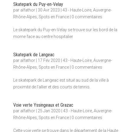
Skatepark du Puy-en-Velay
par
alfathor
|
30 Avr 2023
|
43 - Haute-Loire
,
Auvergne-
Rhône-Alpes
,
Spots en France
|
0 commentaires
Le skatepark du Puy-en-Velay se trouve sur les bord de la
morne face au centre hospitalier
Skatepark de Langeac
par
alfathor
|
17 Fév 2020
|
43 - Haute-Loire
,
Auvergne-
Rhône-Alpes
,
Spots en France
|
0 commentaires
Le skatepark de Langeac est situé au sud de la ville à
proximité de l’allier et des courts de tennis.
Voie verte Yssingeaux et Grazac
par
alfathor
|
25 Jan 2020
|
43 - Haute-Loire
,
Auvergne-
Rhône-Alpes
,
Spots en France
|
0 commentaires
Cette voie verte se trouve dans le département de la Haute