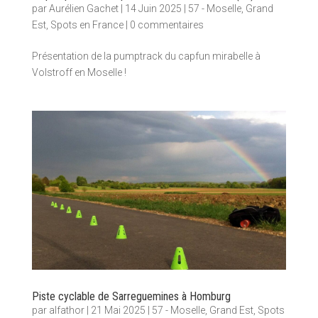
par
Aurélien Gachet
|
14 Juin 2025
|
57 - Moselle
,
Grand
Est
,
Spots en France
|
0 commentaires
Présentation de la pumptrack du capfun mirabelle à
Volstroff en Moselle !
Piste cyclable de Sarreguemines à Homburg
par
alfathor
|
21 Mai 2025
|
57 - Moselle
,
Grand Est
,
Spots