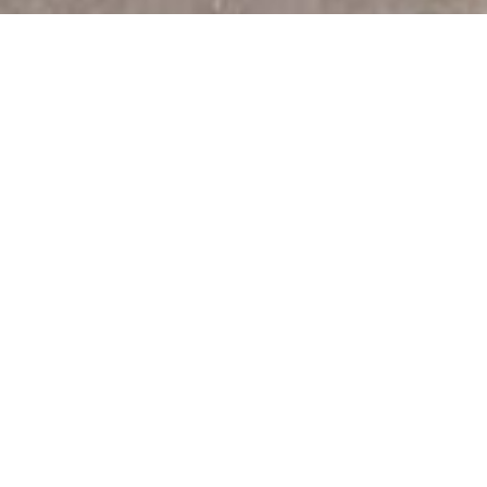
Grace à cette portion de 35 kms la voie verte
transardennes propose désormais 130 kms de
piste cyclable sécurisé et adapté à la pratique du
roller.
Sur cette portion de nombreux accès sont prèvus
avec parking.
La traversée de Charleville Mezieres présente
quelques difficicultés et une belle descente avec
peu de visibilté.