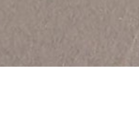
Cette voie verte longue de 5 km pour 3 m de large
est en enrobé lisse. Elle est un peu courte et non
reliée à d’autres tronçons mais permet de passer
un agréable moment. Comme souvent, elle a été