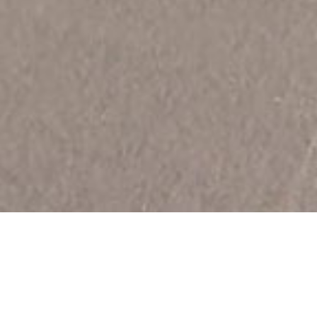
23 km de voie verte de Méry-sur-Seine à Barberey-
Saint-Sulpice. Il semblerait qu’elle soit praticable en