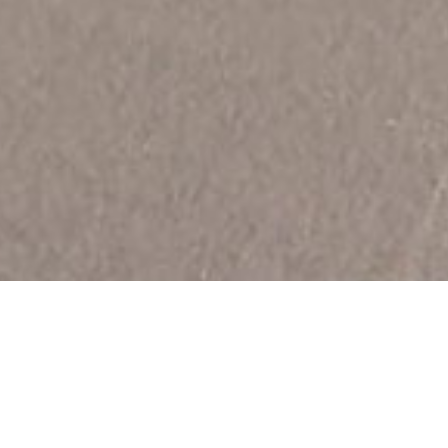
Cette voie verte de 27 km est très grattonneuse.
Elle s’étend entre Armentières et Halluin-Menin. Elle
est posée sur le chemin de halage et permet