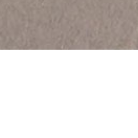
Elle a été aménagée sur le chemin de halage du
canal de Garonne, entre Hure et Castets-en-Dorthe
(dernière écluse de descente en Garonne).
ATTENTION:
Depuis Juillet 2014,au départ de Castets, voie