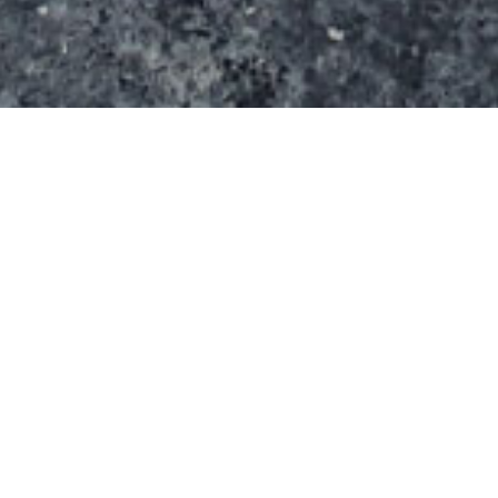
Ce parcours s’étire sur 12,8 km entre False Creek
et Kitsilano Beach. La piste alterne avec des
revêtements pavés autour d’English Bay.
Vancouver : English Bay False
Creek, Kitsilano Beach en bref
Adresse :
Départ : croisement de Cornwall
Ave et Point Grey Rd
Arrivée : Stanley Park Dr