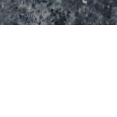
Le skatepark Voltaire/Gambetta à Chaumont a été
réalisé courant 2006. Il s’étend sur une surface de
300 m². Les modules en inox ont été montés par la
société Daco&Co.
Le revêtement des modules est de bonne qualité.
La rampe offre des possibilités intéressantes.
L’endroit est peu fréquenté, donc calme.