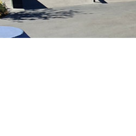
Le spot s’étend sur une surface de 210 m² (1
rampe. On y trouve aussi un curb à deux niveau
à deux faces (quart de pyramide) permetta
Funramp.