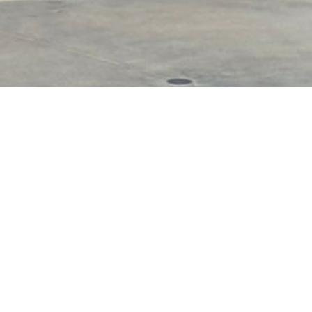
0 m x 21 m). Il s’agit d’une
Skatepark Trion en
x, un rail et un plan incliné
Adresse :
Terrain Tri
nt les transferts. Marque :
Rue Pierre Aubry
69005 Lyon
Département :
69 – R
Région :
Auvergne-Rh
Latitude : 45.7592
Longitude : 4.812183