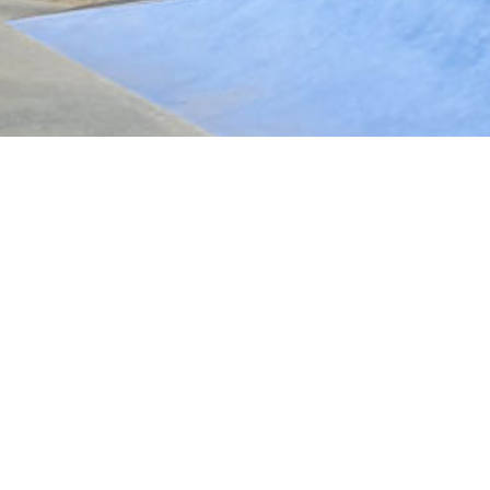
 bref
on
hône
ône-Alpes