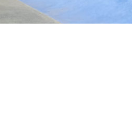
s de Madrid en bref
res
eras
715685
245118618
Skatepark
s en métal
il, Roller street, BMX, Skateboard,