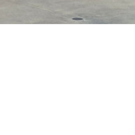
 modules en bon état.
Skatepark Manotera
Adresse :
Calle Baca
Madrid
Espagne
Station métro Manot
Latitude : 40.477356
Longitude : -3.6637
Type d’équipement :
Revêtement :
Module
Pratique(s) :
Accue