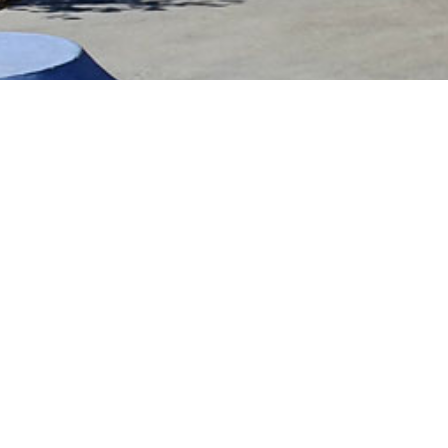
Ce spot propose une petite suface mais des
Il propose:
Un lanceur
Un quarter
Une funbox
Un trottoir
Un rail métallique haut
L’éclairage est présent sur ce skatepark.