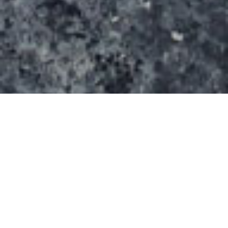
Le skatepark de Carry-le-Rouet à été inauguré le
02 mars 2019.
Il s’agit d’un beau skatepark en béton qui va ravir
les riders locaux.