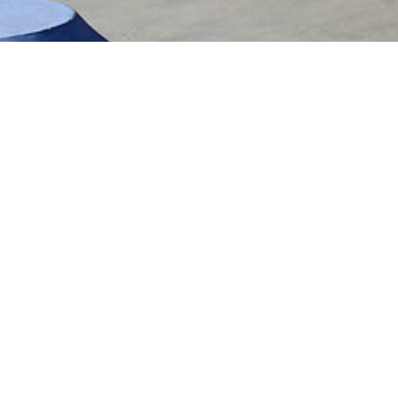
Le spot s’étend sur une surface de m²(
nombreux quarters, d’une table de saut avec
inclinés, d’un spine, d’une mini-rampe, d
ledge, de plans inclinés.