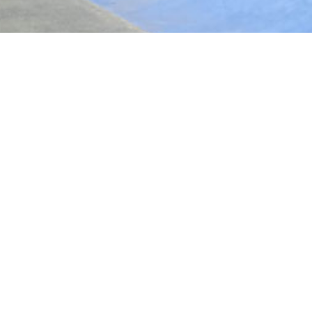
ls en bref
 Straße
4539192
699783325
Skatepark
ommuniqué
il, Roller street, BMX, Skateboard,
MX Park
ommuniquée
tion :
Non communiquée