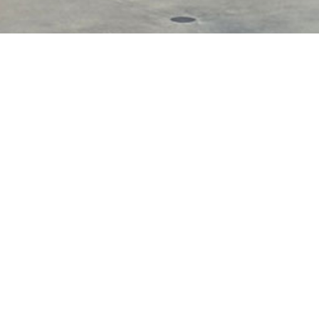
 m x m). Il se compose de
Skatepark Hot Whee
 un ledge latéral, de rails
Adresse :
Rostocker
’une demi-pyramide avec un
01589 Riesa
Latitude : 51.292787
Longitude : 13.2924
Type d’équipement :
Revêtement :
Non c
Pratique(s) :
Accue
Trottinette, Roller, B
Inauguration :
Non c
Fabrication / réalisa