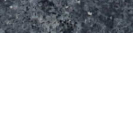
Le spot s’étend sur une surface de m²( m x m). Le
spot se compose d’un quarter à deux niveaux,
d’une table de saut centrale collée à un spine, d’une
table à manual, d’un autre quarter, d’un rail. Sur une
autre partie de l’aire, on trouve un quarter, une table
de saut, un lanceur…
Skatepark Hildegarde en bref