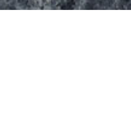
Cet équipement s’étend sur une surface de 3030
m². Il va être construit Communauté Urbaine de
Marseille au coeur de la base de loisirs de l’Estéou
(skatepark polyvalent).
Il va se composer :
d’une aire de flat
d’un ditch
d’un énorme bowl dans lequel s’est logé au
centre un bowl de type pool