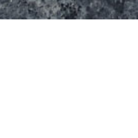
D’une supeficie d’environ 500m² ce spot propose
des modules de qualité variées…
On y trouve:
Un lanceur
Un mur
Deux funbox
Une table de saut
Deux trottoirs