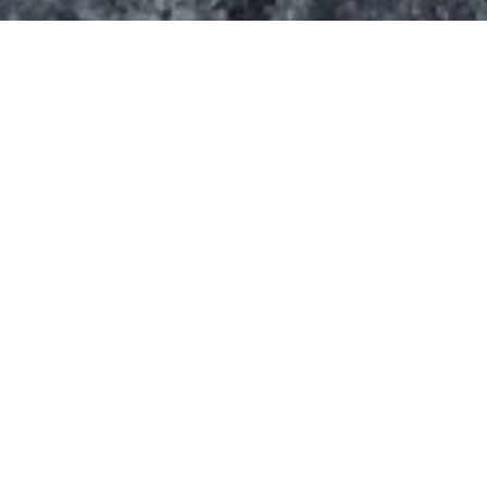
Le spot s’étend sur une surface de 1200 m² (30 m
x 40 m).
On y trouve
:
Un plan incliné
Une funbox
Un autre lanceur
D’autres modules
Il semblerait qu’initialement on ait trouvé un
équipement de marque Rhino-Ramps et qu’en