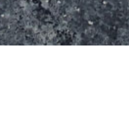
Le skatepark d’Ojén est une belle rampe en
longueur.
L’accès est gratuit et se fait sur le parking.
Informations supplémentaires
Eclairage ? non