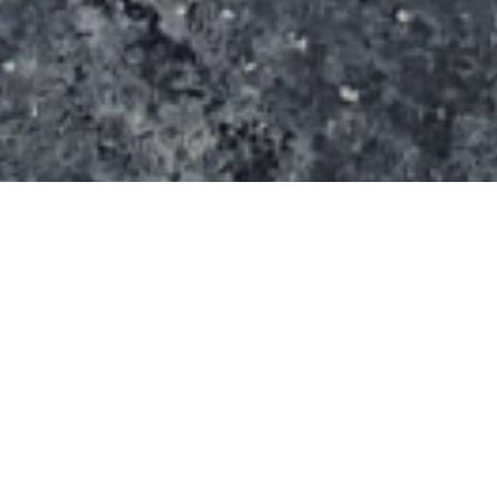
Il se compose d’un bowl, de 2 curb de 10m, de 2
plans inclinés.
Informations supplémentaires
Eclairage ? non
Point d’eau ? non
Entrée : gratuite