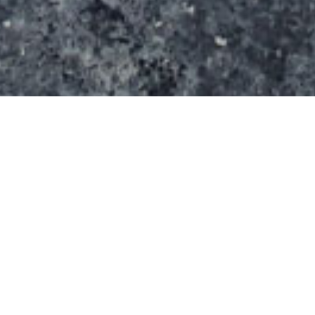
Le spot se compose d’un quarter de 1,80 m, d’une
table de saut de 1.25 m avec curb, d’un quarter de
1,50 m, d’un rail plat, d’une double marche. Il
s’étend sur une surface de 300 m² (10 m x 30 m).
Galerie de photos du spot