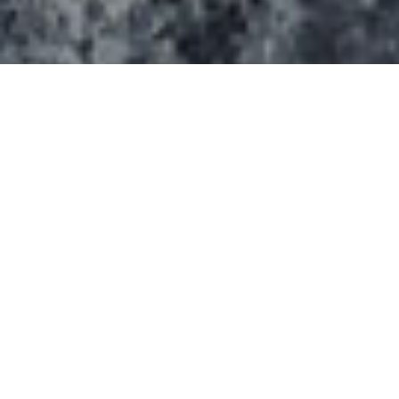
Il se compose de trois aires dédiées aux différents
niveaux de pratique : débutants, intermédiaires et
experts. Il comporte des un bowl à pusieurs
profondeurs avec des cuves interconnectées, des
murets, un spine, une aire de street… On peut y
pratiquer toutes les discplines de glisse urbaine :
roller, skateboard, bmx et trottinette.
Il a été dessiné par Skatepark Service Conseil et
réalisé par GMC Travaux Public.