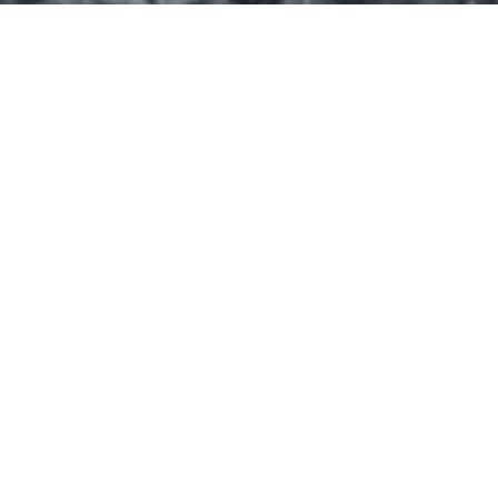
Le spot s’étend sur une superficie de 675 m².
Entierement en béton déperlant il propose:
Deux fosses de 160 cm et 220 cm
Plusieurs trottoirs
Deux escalier avec rail
Un rail métallique
Un volcano
Informations supplémentaires
Eclairage ? non
Point d’eau ? non
Entrée : gratuite