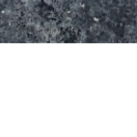
Le skatepark s’étend sur une surface de 1250 m²
(25 m x 50 m). Il se compose de deux lanceurs,
d’une funbox centrale, d’un curb.
Informations supplémentaires
Eclairage ? non
Point d’eau ? non
Entrée : gratuite