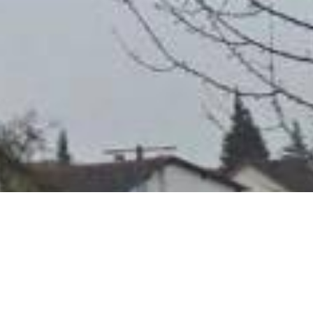
lbe en bref
es Touba