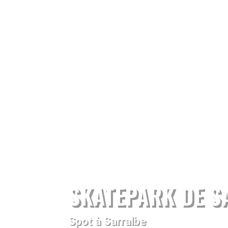
SKATEPARK DE S
Spot à Sarralbe