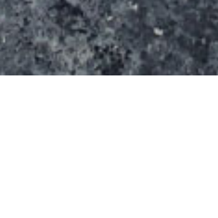
Le spot s’étend sur une surface de m²( m x m). Il
s’agit d’un équipement de marque Rhino-Ramps qui
a été posé en 2007.
Il se compose notamment :
d’une mini-rampe avec un plan incliné latéral (elle
aurait été enlevée)