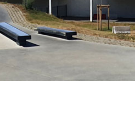
 (50 m x 25 m). On y trouve
Skatepark de Saint
Adresse :
Espace le 
19 rue outre l’eau