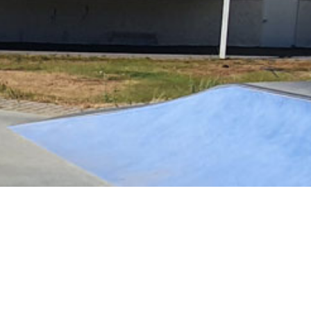
-Marcellin-en-Forez en bref
Moulin