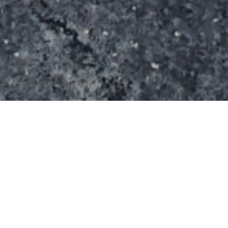
Cet équipement de 2000 m² est ouvert aux
skateboards, rollers, BMX et trottinettes. Le budget
devrait avoisiner les 65 000 € HT. Il sera situé non
loin du centre aquatique, entre la rocade et le parc
urbain de Boisjugan. Il succès à un équipement de