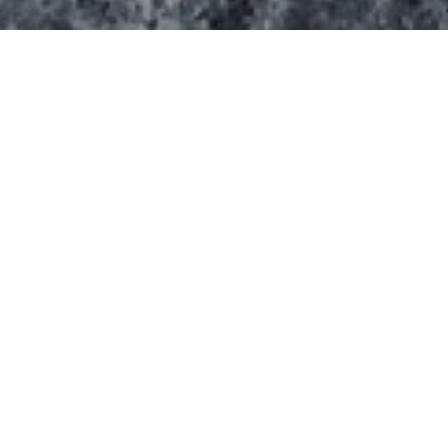
On trouve une petite aire de roller à Saint-Cosme-
en-Vairais. Au centre d’un anneau de roller, des
modules ont été posés sur l’aire d’une surface de
207 m² (9 m x 23 m). On trouvenotamment d’un
quarter et d’une table de saut avec un ledge latéral.
Informations supplémentaires
Eclairage ? non
Point d’eau ? Non communiqué
Entrée : gratuite
Sanitaires ? Non précisé
Intérieur/extérieur ? Extérieur