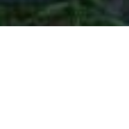
Le spot s’étend sur une surface de 960 m² (24 m x
40 m).Il s’agit d’un équipement Fun Ramp.
Il se compose:
D’un quarter
D’une table de saut surmontée d’un ledge central
et d’un ledge latéral
D’une table à manual
Informations supplémentaires