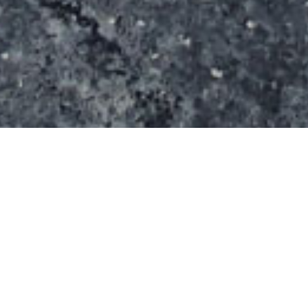
Le skatepark de Riom à été construit durant l’été
2019 après quelques mois de retard et une
délocalisation du site !
D’une surface de 750 m² il comprend deux parties.
D’une part, le « bowl », une structure bétonnée en