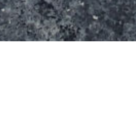
Le skatepark de Merville s’étend sur une surface de
600 m² (20 m x 30 m). Il se compose d’un rail,
d’une middle-rampe, d’un quarter.
Informations supplémentaires
Eclairage ? non
Point d’eau ? non
Entrée : gratuite
Sanitaires ? non