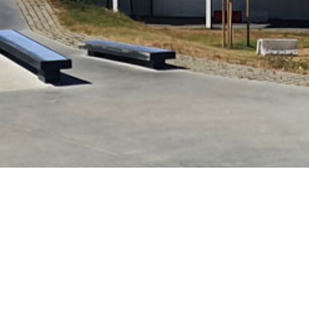
Il s’agit d’un équipement de
Skatepark de l’Etan
Adresse :
Complexe s
stade du Centenaire
L’Étang-Salé