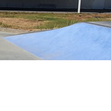
g Salé en bref
portif