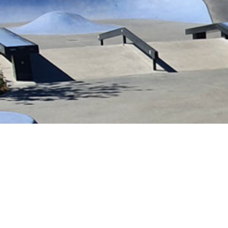
Le spot s’étend sur une surface de 450 m². 
marque Trafic Way.
On y trouve :