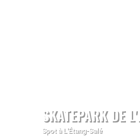
SKATEPARK DE L'
Spot à L'Étang-Salé