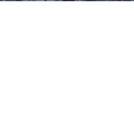
Le spot s’étend sur une surface de 456,70 m²
(14,50 m x 31,50 m).
Il se compose:
De deux quarters
D’une table de saut surmontée d’un rail central
avec un ledge latéral
D’une autre table de saut surmontée d’un ledge
latéral et avec transfert latéral (un bord est un
quart de pyramide
D’un plan incliné