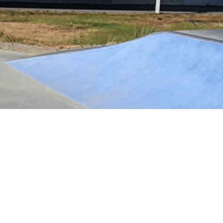
te en bref
rs
473018