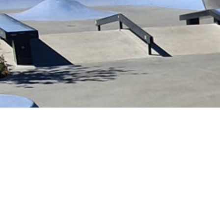
Le spot se compose:
D’un rail
D’un rail en kink
D’un plan incliné
D’une table à manual