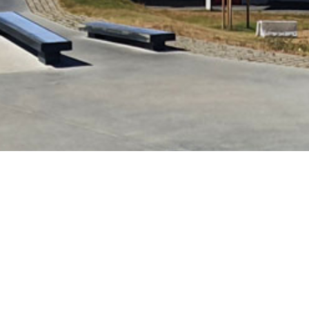
Skatepark de Lachu
Adresse :
Parc Laye
Lachute
Canada
Latitude : 45.646485