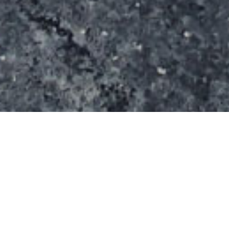
Il se compose de modules en bois :
Un petit plan incliné
Un peit curb en kink
Une table de saut surmontée d’un curb à deux
niveaux