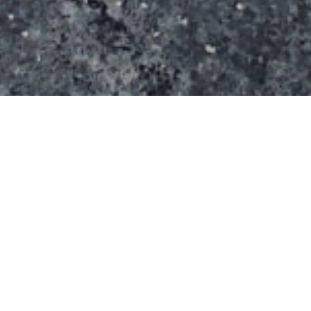
Le spot s’étend sur une surface de 800 m² (20 m x
40 m). Le skatepark se compose d’un quarter,
d’une table de saut, d’une table à manual avec un
curb latéral, d’un autre quarter, d’une demi-
pyramide, d’une rampe, d’un plan incliné.
Une mini-rampe a été installée durant l’été 2011.