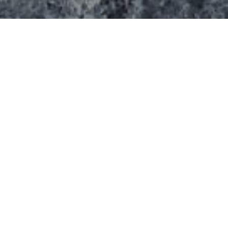
Ce spot propose une surface d’environ 1000 m²
bitumé:
Il propose:
Une moitié sans module pour rouler
L’autre moitié modules plaqués bois, avec un
lanceur en forme de langue, un quarter, une
funbox, une table et un rail.
Les modules sont de marque Rhino-ramps.