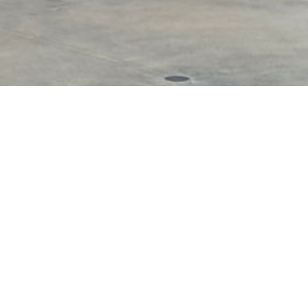
ée à un plan incliné et de
Skatepark de Dinar
 d’une table de saut, un curb
Adresse :
Près du Ka
21 Rue Ville des Meni
35800 Dinard
Département :
35 – Ill
Région :
Bretagne
Latitude : 48.617378
Longitude : -2.063477