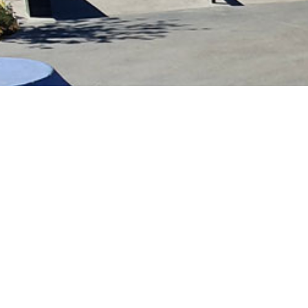
Ce skatepark se compose d’une rampe coll
divers modules tels qu’un quarter et un rail,
avec un rail latéral, un curb simple…