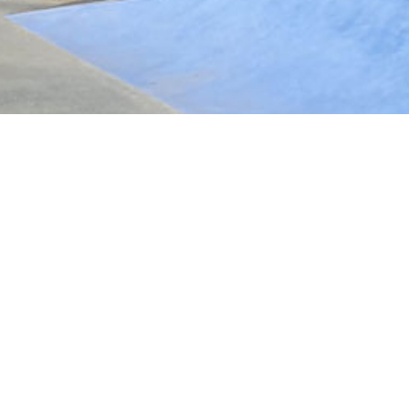
d en bref
rting
ers
e-et-Vilaine