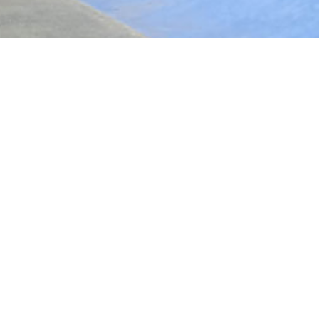
e en bref
eef 20
004056
34603882
Skatepark
s en composite
il, Roller street, BMX, Skateboard,
MX Park
ommuniquée
tion :
Ramptech