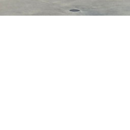
Skatepark de Deinz
Adresse :
Mouterijdr
Deinze
Latitude : 50.983529
 un ledge latéral
Longitude : 3.52502
Type d’équipement :
Revêtement :
module
Pratique(s) :
Accue
.
Trottinette, Roller, B
Inauguration :
Non c
Fabrication / réalisa