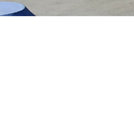
Le spot s’étend sur une surface de 400m².
Ce spot se compose:
D’une mini-rampe
D’une table de saut centrale avec un rail et
D’un quarter
D’un petit curb
Il s’agit d’un équipement de marque Ramp’Art
Informations supplémentaires