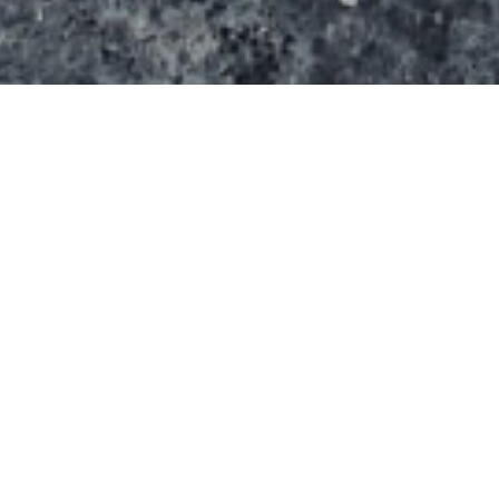
Le Skatepark de Cresserons se compose de
modules Rhino-Ramps. On trouve deux quarters
qui envoient sur une petite table de saut surmontée
d’un rail et avec un ledge latéral. L’enrobé sur lequel
sont posés les modules est en bon état. Juste à
coté il y a un petit terrain de BMX dirt avec une
petite dizaine de bosses.
Galerie de photos du spot