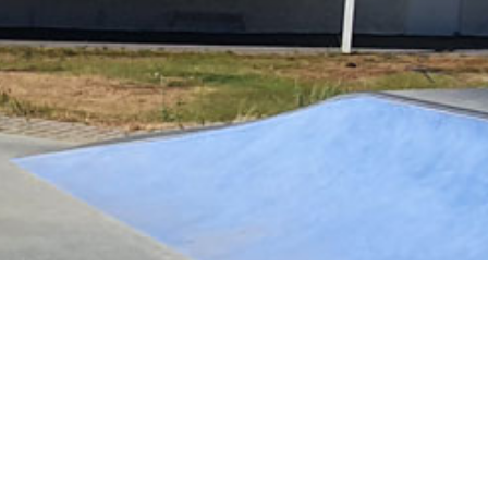
en bref
oeuf