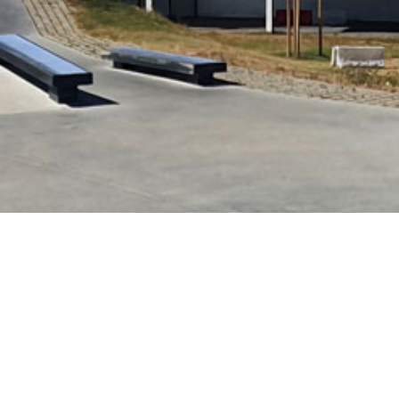
13 m x 30 m).
Skatepark de Bron 
Adresse :
Stade Dub
1 rue Jean Bouin
69500 Bron