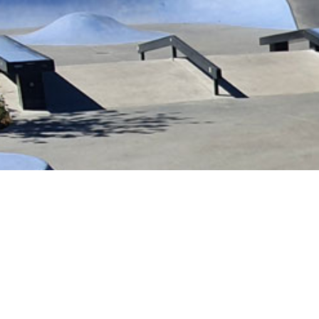
Le spot s’étend sur une surface de 390 m² (
Il se compose
:
D’un quarter