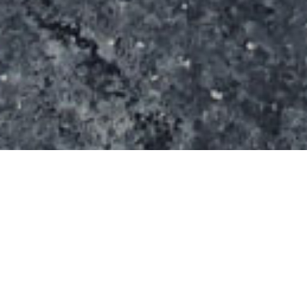
Le spot se compose:
De deux lanceurs (plans inclinés) qui envoient sur
une table de saut avec un ledge central
D’un petit curb latéral
D’un rail un peu plus loin