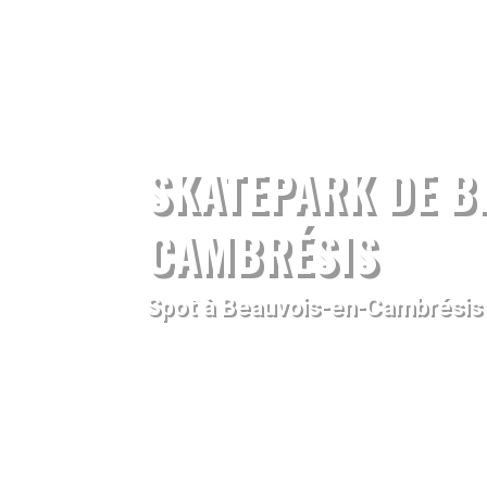
SKATEPARK DE B
CAMBRÉSIS
Spot à Beauvois-en-Cambrésis