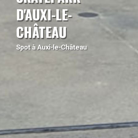
D'AUXI-LE-
CHÂTEAU
Spot à Auxi-le-Château