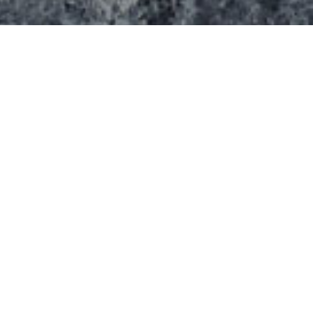
Des nouveaux modules Rhino Ramps ont été
installé durant l’été 2017.
Il se compose de petits modules :
Un lanceur
Un quarter
un ledge
Credit photo : La voix du Nord