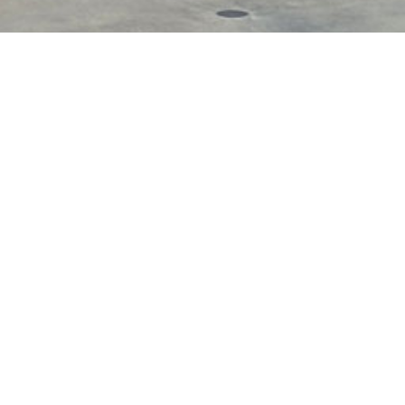
Skatepark d’Alvign
Adresse :
Sortie du 
Direction padirac,
Sur l’ancien terrain de
Grand’Rue
46500 Alvignac
ce skatepark !
Département :
46 – L
Région :
Occitanie
Latitude : 44.825164
Longitude : 1.69610
Type d’équipement :