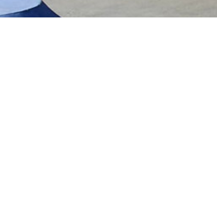
Le spot s’étend sur une surface de 400m².
Il se compose:
D’un lanceur
D’une funbox
D’un double trottoir
Aidez nous en nous envoyant des photos de 
Informations supplémentaires
Eclairage ? non