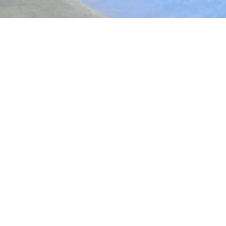
ac en bref
Casino,
 tennis
ot
856928
02349854
Skatepark